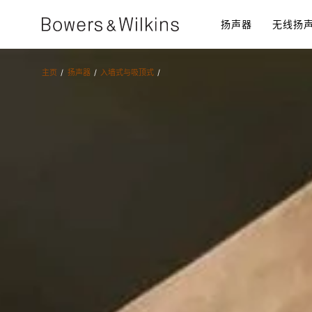
扬声器​
无线扬
主页
扬声器​
入墙式与吸顶式​