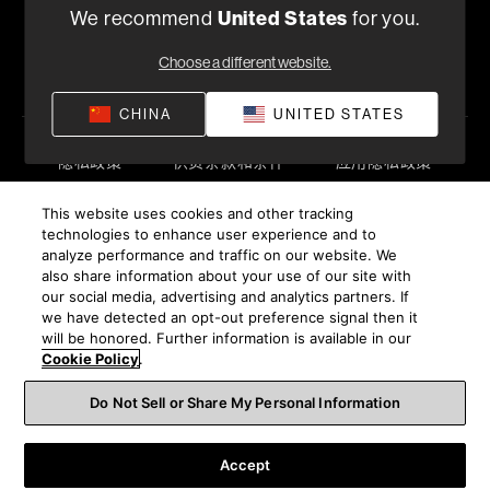
+86 400-621-0886
We recommend
United States
for you.
工作日上午09:00 ~ 17:45
Choose a different website.
查找零售商
CHINA
UNITED STATES
隐私政策
供货条款和条件
应用隐私政策
©
2026
Harman International Industries, Incorporated。保
This website uses cookies and other tracking
留所有权利。
technologies to enhance user experience and to
沪ICP备17018229号-9 上海电音马兰士电子有限公司
analyze performance and traffic on our website. We
also share information about your use of our site with
our social media, advertising and analytics partners. If
we have detected an opt-out preference signal then it
will be honored. Further information is available in our
Cookie Policy
.
Do Not Sell or Share My Personal Information
Accept