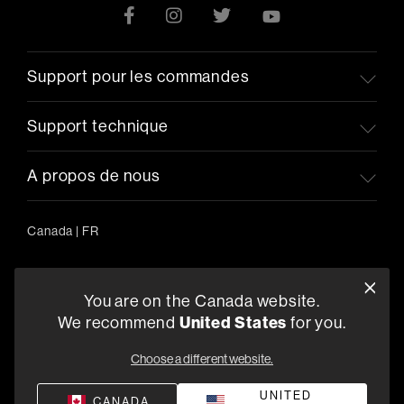
Support pour les commandes
Support technique
A propos de nous
Canada
|
FR
You are on the Canada website.
5541 Fermi Court Carlsbad, CA 92008
United States
We recommend
for you.
1-800-370-3740
Choose a different website.
Trouver un Revendeur
UNITED
CANADA