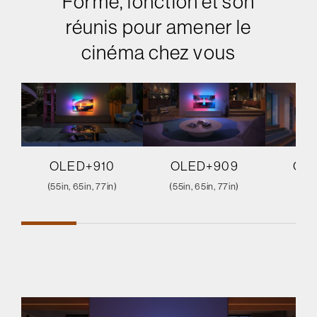
Forme, fonction et son
réunis pour amener le
cinéma chez vous
OLED+910
OLED+909
OL
(55in, 65in, 77in)
(55in, 65in, 77in)
(65