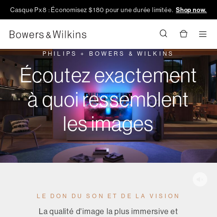
Casque Px8 : Économisez $180 pour une durée limitée.
Shop now.
Men
PHILIPS + BOWERS & WILKINS
Écoutez exactement
à quoi ressemblent
les images
LE DON DU SON ET DE LA VISION
La qualité d'image la plus immersive et