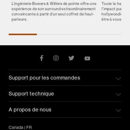
L'ingénierie Bowers & Wilkins de pointe offre une
Toute la hauteur
expérience de son surround extraordinairement
l'impact pur et
convaincante à partir d'un seul coffret de haut-
hollywoodienne
parleurs.
être à vous, et 
Support pour les commandes
Support technique
A propos de nous
Canada
|
FR