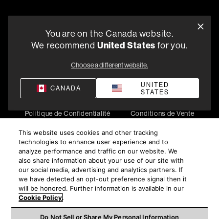
You are on the Canada website.
5541 Fermi Court Carlsbad, CA 92008
United States
We recommend
for you.
1-800-370-3740
Choose a different website.
Trouver un Revendeur
UNITED
CANADA
STATES
Politique de Confidentialité
Conditions de Vente
©
2026
Harman International Industries, Incorporated. All
This website uses cookies and other tracking
rights reserved.
technologies to enhance user experience and to
analyze performance and traffic on our website. We
also share information about your use of our site with
our social media, advertising and analytics partners. If
we have detected an opt-out preference signal then it
will be honored. Further information is available in our
Cookie Policy
.
Do Not Sell or Share My Personal Information