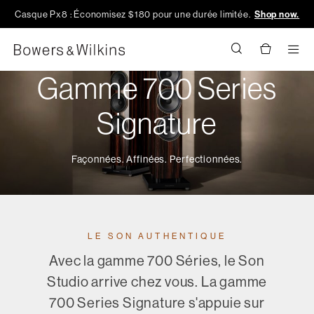
Casque Px8 : Économisez $180 pour une durée limitée.
Shop now.
Men
Gamme 700 Series
Signature
Façonnées. Affinées. Perfectionnées.
LE SON AUTHENTIQUE
Avec la gamme 700 Séries, le Son
Studio arrive chez vous. La gamme
700 Series Signature s'appuie sur