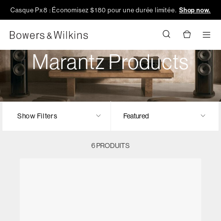
Casque Px8 : Économisez $180 pour une durée limitée.
Shop now.
Men
Marantz Products
Show Filters
6 PRODUITS