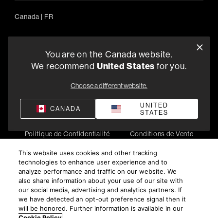
Canada
|
FR
You are on the Canada website.
5541 Fermi Court Carlsbad, CA 92008
United States
We recommend
for you.
1-800-370-3740
Choose a different website.
Trouver un Revendeur
UNITED
CANADA
STATES
Politique de Confidentialité
Conditions de Vente
©
2026
Harman International Industries, Incorporated. All
This website uses cookies and other tracking
rights reserved.
technologies to enhance user experience and to
analyze performance and traffic on our website. We
also share information about your use of our site with
our social media, advertising and analytics partners. If
we have detected an opt-out preference signal then it
will be honored. Further information is available in our
Cookie Policy
.