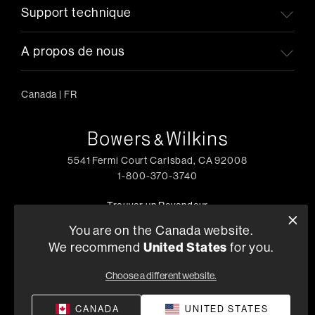
Support technique
A propos de nous
Canada
|
FR
5541 Fermi Court Carlsbad, CA 92008
1-800-370-3740
Trouver un Revendeur
You are on the Canada website.
We recommend
United States
for you.
Politique de Confidentialité
Conditions de Vente
Choose a different website.
©
2026
Harman International Industries, Incorporated. All
rights reserved.
CANADA
UNITED STATES