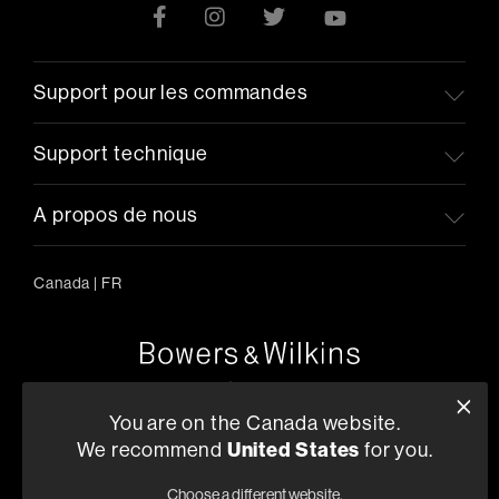
Support pour les commandes
Support technique
A propos de nous
Canada
|
FR
5541 Fermi Court Carlsbad, CA 92008
1-800-370-3740
You are on the Canada website.
We recommend
United States
for you.
Trouver un Revendeur
Choose a different website.