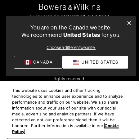
5541 Fermi Court Carlsbad, CA 92008
1-800-370-3740
You are on the Canada website.
We recommend
United States
for you.
Trouver un Revendeur
Choose a different website.
Politique de Confidentialité
Conditions de Vente
CANADA
UNITED STATES
©
2026
Harman International Industries, Incorporated. All
rights reserved.
This website uses cookies and other tracking
technologies to enhance user experience and to analyze
performance and traffic on our website. We also share
information about your use of our site with our social
media, advertising and analytics partners. If we have
detected an opt-out preference signal then it will be
honored. Further information is available in our
Cookie
Policy
.