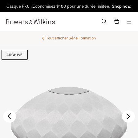
Casque Px8 : Économisez $180 pour une durée limitée.
Shop now.
Men
Tout afficher
Série Formation
ARCHIVÉ
Précédent
Sui