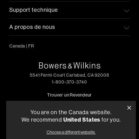
Support technique
A propos de nous
Canada
|
FR
5541 Fermi Court Carlsbad, CA 92008
1-800-370-3740
Trouver un Revendeur
You are on the Canada website.
United States
We recommend
for you.
Politique de Confidentialité
Conditions de Vente
©
2026
Harman International Industries, Incorporated. All
Choose a different website.
rights reserved.