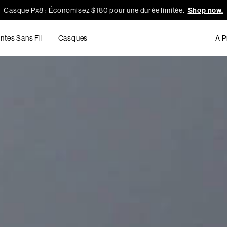
Casque Px8 : Économisez $180 pour une durée limitée.
Shop now.
ntes Sans Fil
Casques
A P