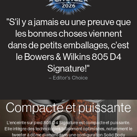
"S'il y a jamais eu une preuve que
les bonnes choses viennent
dans de petits emballages, c'est
le Bowers & Wilkins 805 D4
Signature!"
– Editor's Choice
Compacte et puissante
L'enceinte sur pied 805 D4 Signature est compacte et puissante.
Elle intègre des technologies totalement optimisées, notamment le
tweeter à dôme diamant dans une configuration Solid Body