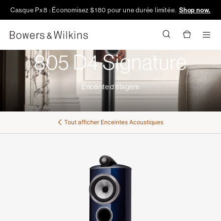
Casque Px8 : Économisez $180 pour une durée limitée.
Shop now.
Men
805 D4 Signature
Enceinte d'étagère
Tout afficher
Enceintes Acoustiques