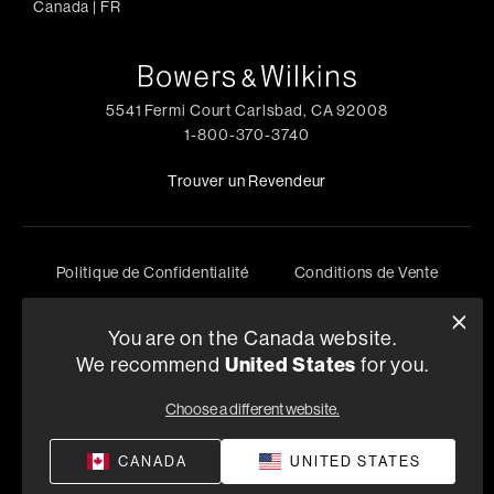
Canada
|
FR
5541 Fermi Court Carlsbad, CA 92008
1-800-370-3740
Trouver un Revendeur
Politique de Confidentialité
Conditions de Vente
©
2026
Harman International Industries, Incorporated. All
rights reserved.
You are on the Canada website.
We recommend
United States
for you.
Choose a different website.
CANADA
UNITED STATES