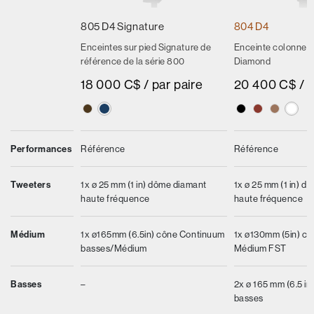
805 D4 Signature
804 D4
Enceintes sur pied Signature de
Enceinte colonne 8
référence de la série 800
Diamond
18 000 C$ / par paire
20 400 C$ / p
Performances
Référence
Référence
Tweeters
1x ø 25 mm (1 in) dôme diamant
1x ø 25 mm (1 in) d
haute fréquence
haute fréquence
Médium
1x ø165mm (6.5in) cône Continuum
1x ø130mm (5in) c
basses/Médium
Médium FST
Basses
–
2x ø 165 mm (6.5 in
basses