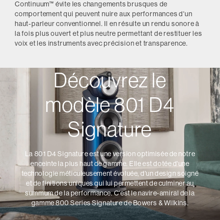
Continuum™ évite les changements brusques de
comportement qui peuvent nuire aux performances d'un
haut-parleur conventionnel. Il en résulte un rendu sonore à
la fois plus ouvert et plus neutre permettant de restituer les
voix et les instruments avec précision et transparence.
Découvrez le
modèle 801 D4
Signature
La 801 D4 Signature est une version optimisée de notre
enceinte la plus haut de gamme. Elle est dotée d'une
technologie méticuleusement évoluée, d'un design soigné
et de finitions uniques qui lui permettent de culminer au
summum de la performance. C'est le navire-amiral de la
gamme 800 Series Signature de Bowers & Wilkins.