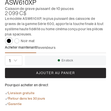
ASW610XP
Caisson de grave puissant de 10 pouces
2 099 C$
Le modèle ASW610XP, le plus puissant des caissons de
graves de la gamme Série 600, apporte la touche finale à tout
système haute fidélité ou home cinéma conçu pour les pièces
plus spacieuses.
Noir mat
Acheter maintenant
Revendeurs
ASW610XP
QUANTITÉ
En stock
Disponibilité:
AJOUTER AU PANIER
Pourquoi acheter en direct
Livraison gratuite
Retour dans les 30 jours
Garantie