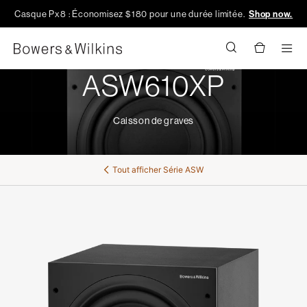
Casque Px8 : Économisez $180 pour une durée limitée.
Shop now.
Men
ASW610XP
Caisson de graves
Tout afficher
Série ASW