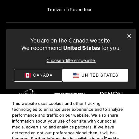
Trouver un Revendeur
Politique de Confidentialité
Conditions de Vente
You are on the Canada website.
©
2026
Harman International Industries, Incorporated. All
United States
We recommend
for you.
rights reserved.
Choose a different website.
CANADA
UNITED STATES
This website uses cookies and other tracking
technologies to enhance user experience and to analyze
performance and traffic on our website. We also share
information about your use of our site with our social
media, advertising and analytics partners. If we have
detected an opt-out preference signal then it will be
honored. Further information is available in our
Cookie