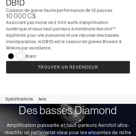
DB1D
Caisson de grave haute performance de 12 pouces
10 000 C$
Associant pas moins de 2 000 watts d’amplification
numérique et deux haut-parleurs à membrane Aerofoil™
équilibrés pour une puissance et une réponse des basses
incomparables, le DB1D est le caisson de graves Bowers &
Wilkins par excellence.
Blanc
TROUVER UN REVENDEUR
Spécifications
Avis
Des basses Diamond
Amplification puissante et haut-parleurs Aerofoil ultra-
réactifs: un partenariat idéal pour les enceintes de notre