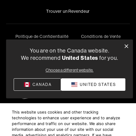
Trouver un Revendeur
Politique de Confidentialité
Conditions de Vente
©
2026
Harman International Industries, Incorporated. All
You are on the Canada website.
rights reserved.
United States
We recommend
for you.
Choose a different website.
CANADA
UNITED STATES
This website uses cookies and other tracking
technologies to enhance user experience and to analyze
performance and traffic on our website. We also share
information about your use of our site with our social
media, advertising and analytics partners. If we have