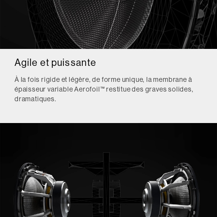
Agile et puissante
À la fois rigide et légère, de forme unique, la membrane à
épaisseur variable Aerofoil™ restitue des graves solides,
dramatiques.