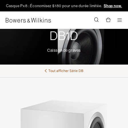
Casque Px8 : Économisez $180 pour une durée limitée.
Shop now.
Men
DB1D
Caisson de graves
Tout afficher
Série DB