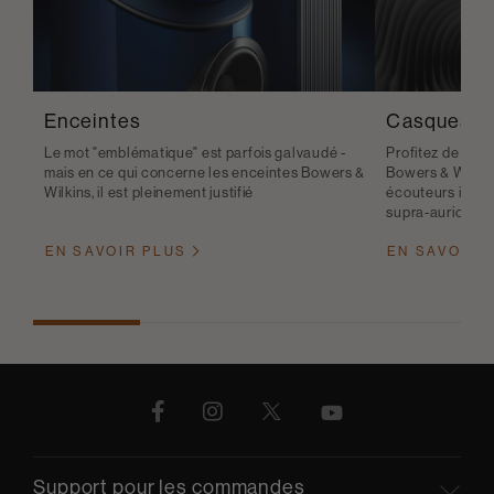
Enceintes
Casques
Le mot "emblématique" est parfois galvaudé -
Profitez de la q
mais en ce qui concerne les enceintes Bowers &
Bowers & Wilkin
Wilkins, il est pleinement justifié
écouteurs intra
supra-auriculair
EN SAVOIR PLUS
EN SAVOIR 
Support pour les commandes