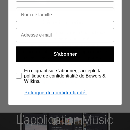
Série Formation
Notre gamme Formation réunit l'excellence
de l'audio home-cinéma stéréo et
multicanaux - elle est même capable
d'amener votre équipement d'origine dans le
S'abonner
nouveau monde du sans fil. Peu importe vos
besoins, il existe un modèle Formation pour
En cliquant sur s'abonner, j'accepte la
vous.
politique de confidentialité de Bowers &
Wilkins.
EN SAVOIR PLUS
Politique de confidentialité.
L’application Music