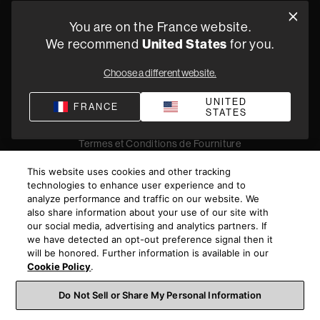
Oude Stadsgracht 1, 5611DD Eindhoven, NL
You are on the France website.
+33 (1) 89 54 63 64
United States
We recommend
for you.
Trouvez un Revendeur
Choose a different website.
UNITED
FRANCE
STATES
Politique de confidentialité
Conditions de vente
Compliance
Termes et Conditions de Fourniture
©
2026
Harman International Industries, Incorporated. All
This website uses cookies and other tracking
rights reserved.
technologies to enhance user experience and to
analyze performance and traffic on our website. We
also share information about your use of our site with
our social media, advertising and analytics partners. If
we have detected an opt-out preference signal then it
will be honored. Further information is available in our
Cookie Policy
.
Do Not Sell or Share My Personal Information