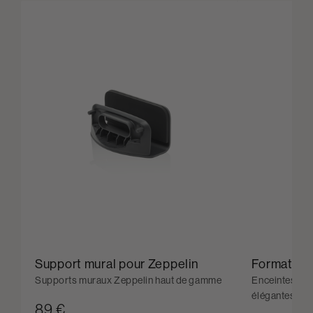
Support mural pour Zeppelin
Formation
Supports muraux Zeppelin haut de gamme
Enceintes sans
élégantes
89 €