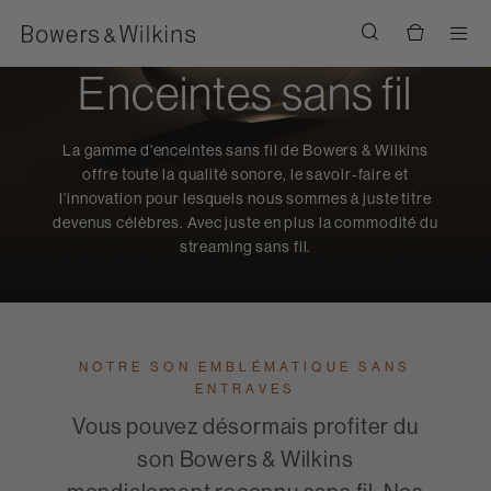
Men
Enceintes sans fil
La gamme d'enceintes sans fil de Bowers & Wilkins
offre toute la qualité sonore, le savoir-faire et
l'innovation pour lesquels nous sommes à juste titre
devenus célèbres. Avec juste en plus la commodité du
streaming sans fil.
NOTRE SON EMBLÉMATIQUE SANS
ENTRAVES
Vous pouvez désormais profiter du
son Bowers & Wilkins