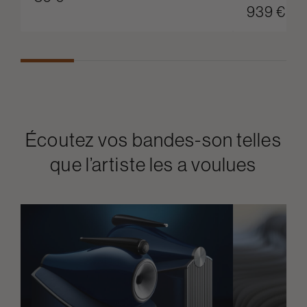
939 € / p
Écoutez vos bandes-son telles
que l’artiste les a voulues