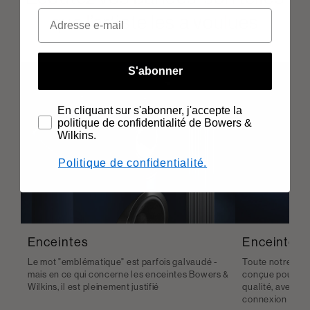
que l’artiste les a voulues
S'abonner
En cliquant sur s'abonner, j'accepte la
politique de confidentialité de Bowers &
Wilkins.
Politique de confidentialité.
Enceintes
Enceintes s
Le mot "emblématique" est parfois galvaudé -
Toute notre gam
mais en ce qui concerne les enceintes Bowers &
conçue pour vous
Wilkins, il est pleinement justifié
qualité, avec l
connexion sans f