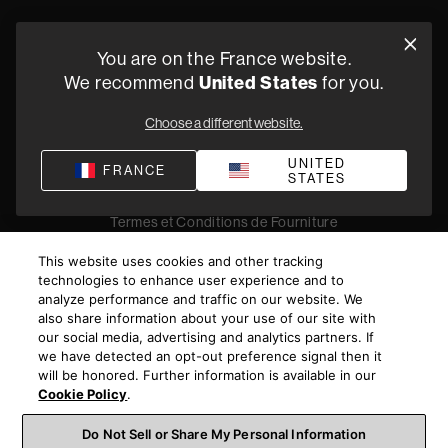
Oude Stadsgracht 1, 5611DD Eindhoven, NL
You are on the France website.
+33 (1) 89 54 63 64
We recommend
United States
for you.
Trouvez un Revendeur
Choose a different website.
UNITED
FRANCE
STATES
Politique de confidentialité
Conditions de vente
Compliance
Termes et Conditions de Fourniture
©
2026
Harman International Industries, Incorporated. All
This website uses cookies and other tracking
rights reserved.
technologies to enhance user experience and to
analyze performance and traffic on our website. We
also share information about your use of our site with
our social media, advertising and analytics partners. If
we have detected an opt-out preference signal then it
will be honored. Further information is available in our
Cookie Policy
.
Do Not Sell or Share My Personal Information