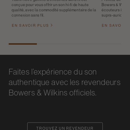
conçue pour vous offrir un son hi-fi de haute
Bowers & Wilkin
qualité, avec la commodité supplémentaire de la
écouteurs intra
connexion sans fil.
supra-auriculair
EN SAVOIR PLUS
EN SAVOIR 
Faites l’expérience du son
authentique avec les revendeurs
Bowers & Wilkins officiels.
TROUVEZ UN REVENDEUR