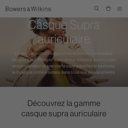
Men
Casque Supra
auriculaire
Le compagnon ultime pour les amateurs de musique
d’aujourd’hui. Plongez dans un pur bonheur sonore avec
une profondeur et une clarté sans pareilles et savourez
la musique comme jamais dans tous vos déplacements.
Découvrez la gamme
casque supra auriculaire