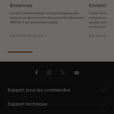
Enceintes
Enceintes s
Le mot "emblématique" est parfois galvaudé -
Toute notre gam
mais en ce qui concerne les enceintes Bowers &
conçue pour vous
Wilkins, il est pleinement justifié
qualité, avec l
connexion sans f
EN SAVOIR PLUS
EN SAVOIR 
Support pour les commandes
Support technique