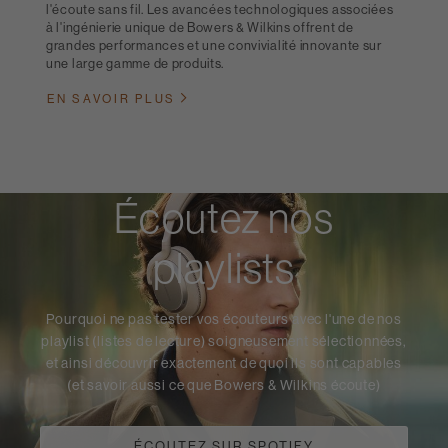
l'écoute sans fil. Les avancées technologiques associées
à l'ingénierie unique de Bowers & Wilkins offrent de
grandes performances et une convivialité innovante sur
une large gamme de produits.
EN SAVOIR PLUS
Écoutez nos
playlists
Pourquoi ne pas tester vos écouteurs avec l'une de nos
playlist (listes de lecture) soigneusement sélectionnées,
et ainsi découvrir exactement de quoi ils sont capables
(et savoir aussi ce que Bowers & Wilkins écoute)
ÉCOUTEZ SUR SPOTIFY