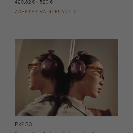
420,32 €
-
529 €
ACHETER MAINTENANT
Px7 S3