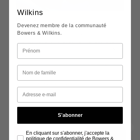
Wilkins
Px7 S2e
Devenez membre de la communauté
Le Px7 S2e est une version nettement améliorée de
Bowers & Wilkins.
notre très populaire casque sans fil d’entrée de gamme,
le Px7 S2. Le « e » signifie « évolué », car le Px7 S2e
s’inspire de notre casque sans fil haut de gamme Px8 et
bénéficie d’une performance acoustique réajustée,
offrant ainsi un son exceptionnel dans sa catégorie.
329 €
ACHETER MAINTENANT
S'abonner
En cliquant sur s'abonner, j'accepte la
politique de confidentialité de Bowers &