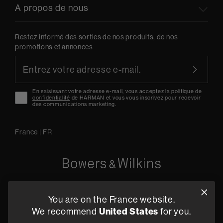
A propos de nous
Restez informé des sorties de nos produits, de nos
promotions et annonces
En saisissant votre adresse e-mail, vous acceptez la politique de
confidentialité
de HARMAN et vous vous inscrivez pour recevoir
des communications marketing.
France
|
FR
Oude Stadsgracht 1, 5611DD Eindhoven, NL
You are on the France website.
+33 (1) 89 54 63 64
We recommend
United States
for you.