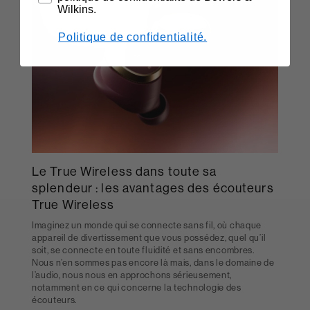
Wilkins.
Politique de confidentialité.
Le True Wireless dans toute sa
splendeur : les avantages des écouteurs
True Wireless
Imaginez un monde qui se connecte sans fil, où chaque
appareil de divertissement que vous possédez, quel qu’il
soit, se connecte en toute fluidité et sans encombres.
Nous n’en sommes pas encore là mais, dans le domaine de
l’audio, nous nous en approchons sérieusement,
notamment en ce qui concerne la technologie des
écouteurs.