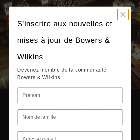
S'inscrire aux nouvelles et
mises à jour de Bowers &
Wilkins
Devenez membre de la communauté
Bowers & Wilkins.
Le son authentique
Il n'y a rien de tel que d'expérimenter le son authentique d'un
spectacle. Chez Bowers & Wilkins, nos ingénieurs experts
développent et intègrent dans nos produits les technologies
audio les plus performantes. Le résultat vous permet
d'écouter la musique et les films avec la précision et le