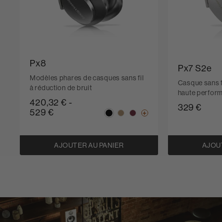
Px8
Px7 S2e
Modèles phares de casques sans fil
Casque sans fi
à réduction de bruit
haute perfor
420,32 €
-
329 €
529 €
AJOUTER AU PANIER
AJOU