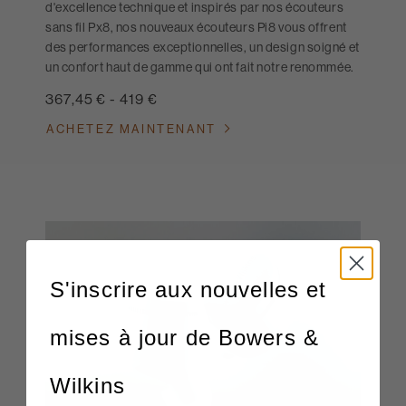
d'excellence technique et inspirés par nos écouteurs
sans fil Px8, nos nouveaux écouteurs Pi8 vous offrent
des performances exceptionnelles, un design soigné et
un confort haut de gamme qui ont fait notre renommée.
367,45 €
-
419 €
ACHETEZ MAINTENANT
S'inscrire aux nouvelles et
mises à jour de Bowers &
Wilkins