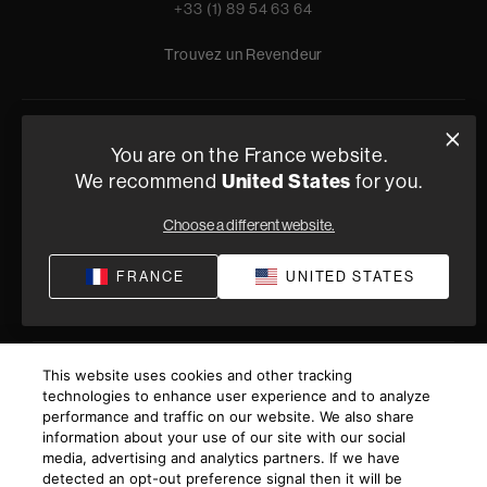
+33 (1) 89 54 63 64
Trouvez un Revendeur
Politique de confidentialité
Conditions de vente
Compliance
You are on the France website.
We recommend
United States
for you.
Termes et Conditions de Fourniture
©
2026
Harman International Industries, Incorporated. All
Choose a different website.
rights reserved.
FRANCE
UNITED STATES
This website uses cookies and other tracking
technologies to enhance user experience and to analyze
performance and traffic on our website. We also share
information about your use of our site with our social
media, advertising and analytics partners. If we have
detected an opt-out preference signal then it will be