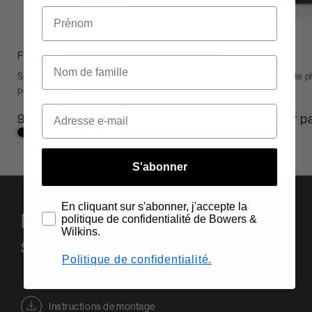
FS-700 S3
FS-805 D4
Support d’enceinte 700 S3 haute
Support d’enceinte 
performance
900 € / par paire
1 500 € / par p
S'abonner
En cliquant sur s'abonner, j'accepte la
Détails et
politique de confidentialité de Bowers &
Wilkins.
spécifications
Politique de confidentialité.
Instructions de montage