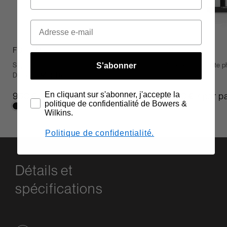
FS-HTM D4
FS-805 D4
Support d’enceinte centrale phare HTM81
Support d’enceinte 
S'abonner
D4 ou HTM82 D4
950 €
1 500 € / par p
En cliquant sur s'abonner, j'accepte la
politique de confidentialité de Bowers &
Wilkins.
Politique de confidentialité.
Détails et
spécifications