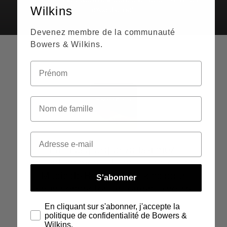
Wilkins
exceptionnel.
Devenez membre de la communauté
Bowers & Wilkins.
La musique que vous aimez,
instantanément. Utilisez l’application
Music de Bowers & Wilkins pour
S'abonner
vous connecter facilement à votre
musique.
En cliquant sur s'abonner, j'accepte la
politique de confidentialité de Bowers &
Wilkins.