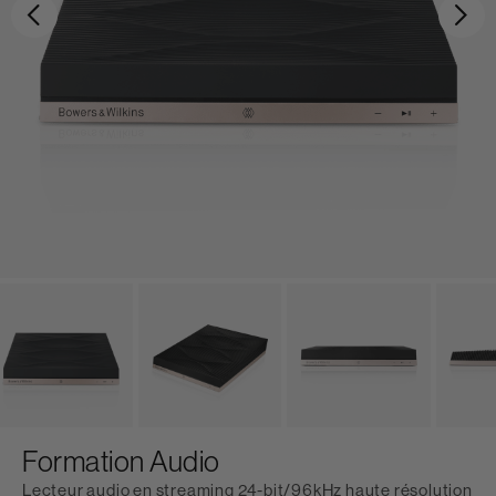
Précédent
Sui
Formation Audio
Lecteur audio en streaming 24-bit/96kHz haute résolution