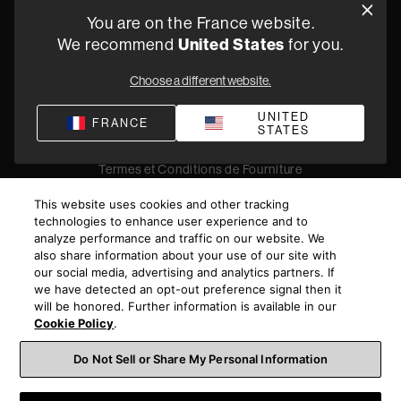
Oude Stadsgracht 1, 5611DD Eindhoven, NL
You are on the France website.
+33 (1) 89 54 63 64
We recommend
United States
for you.
Trouvez un Revendeur
Choose a different website.
UNITED
FRANCE
STATES
Politique de confidentialité
Conditions de vente
Compliance
Termes et Conditions de Fourniture
©
2026
Harman International Industries, Incorporated. All
This website uses cookies and other tracking
rights reserved.
technologies to enhance user experience and to
analyze performance and traffic on our website. We
also share information about your use of our site with
our social media, advertising and analytics partners. If
we have detected an opt-out preference signal then it
will be honored. Further information is available in our
Cookie Policy
.
Do Not Sell or Share My Personal Information