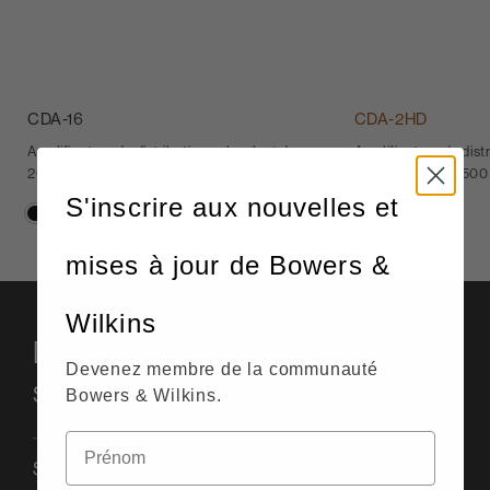
CDA-16
CDA-2HD
Amplificateur de distribution polyvalent de
Amplificateur de dist
200 W
puissance de 2x 50
S'inscrire aux nouvelles et
mises à jour de Bowers &
Wilkins
Détails et
Devenez membre de la communauté
spécifications
Bowers & Wilkins.
Specifications