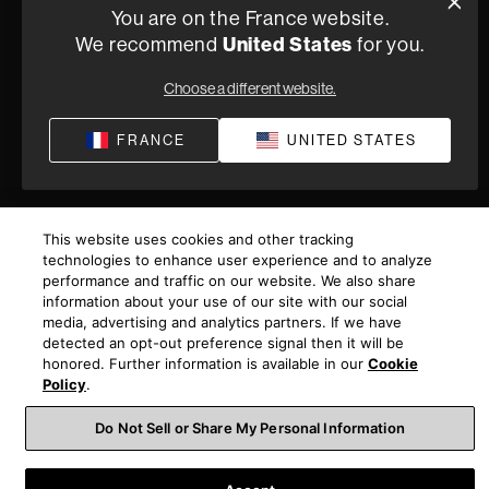
Politique de confidentialité
Conditions de vente
Compliance
You are on the France website.
We recommend
United States
for you.
Termes et Conditions de Fourniture
©
2026
Harman International Industries, Incorporated. All
Choose a different website.
rights reserved.
FRANCE
UNITED STATES
This website uses cookies and other tracking
technologies to enhance user experience and to analyze
performance and traffic on our website. We also share
information about your use of our site with our social
media, advertising and analytics partners. If we have
detected an opt-out preference signal then it will be
honored. Further information is available in our
Cookie
Policy
.
Do Not Sell or Share My Personal Information