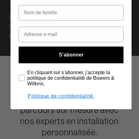
Notice d’utilisation
Fiche Produit
Dessin technique
S'abonner
En cliquant sur s'abonner, j'accepte la
politique de confidentialité de Bowers &
Wilkins.
Commencez votre
Politique de confidentialité.
parcours sur mesure avec
nos experts en installation
personnalisée.