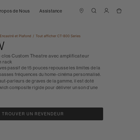
ropos de Nous
Assistance
Encastré et Plafond
Tout afficher
CT-800 Series
W
 clos Custom Theatre avec amplificateur
n rack
es passif de 15 pouces repousse les limites de la
basses fréquences du home-cinéma personnalisé.
ut-parleurs de graves de la gamme, il est doté
wich composite rigide pour délivrer un son d’une
TROUVER UN REVENDEUR