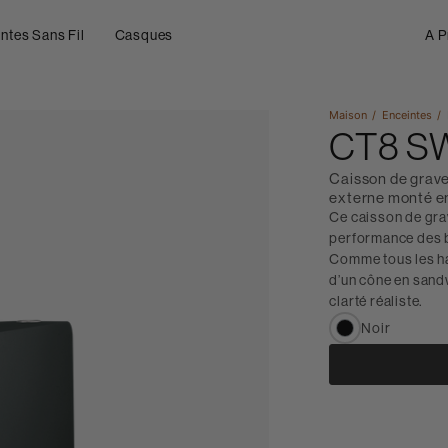
ntes Sans Fil
Casques
A P
Maison
Enceintes
CT8 S
Caisson de grave
externe monté e
Ce caisson de grav
performance des 
Comme tous les ha
d’un cône en sand
clarté réaliste.
Noir