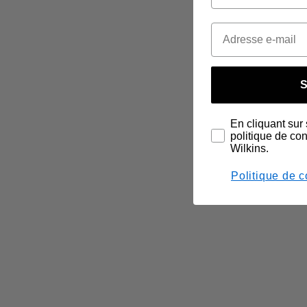
S
En cliquant sur 
politique de co
Wilkins.
Politique de c