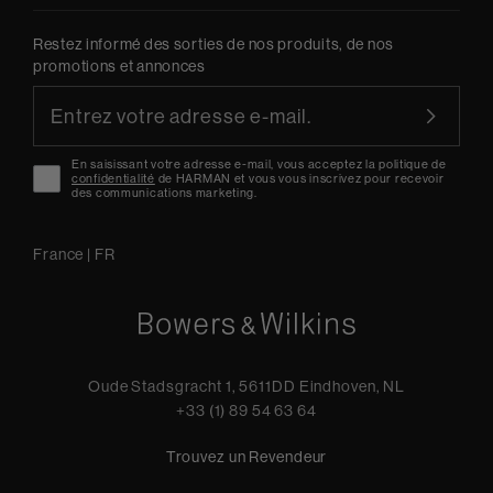
Restez informé des sorties de nos produits, de nos
promotions et annonces
En saisissant votre adresse e-mail, vous acceptez la politique de
confidentialité
de HARMAN et vous vous inscrivez pour recevoir
des communications marketing.
France
|
FR
Oude Stadsgracht 1, 5611DD Eindhoven, NL
+33 (1) 89 54 63 64
Trouvez un Revendeur