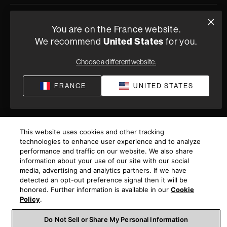
Politique de confidentialité
Conditions de vente
Compliance
You are on the France website.
We recommend
United States
for you.
Termes et Conditions de Fourniture
©
2026
Harman International Industries, Incorporated. All
Choose a different website.
rights reserved.
FRANCE
UNITED STATES
This website uses cookies and other tracking
technologies to enhance user experience and to analyze
performance and traffic on our website. We also share
information about your use of our site with our social
media, advertising and analytics partners. If we have
detected an opt-out preference signal then it will be
honored. Further information is available in our
Cookie
Policy
.
Do Not Sell or Share My Personal Information