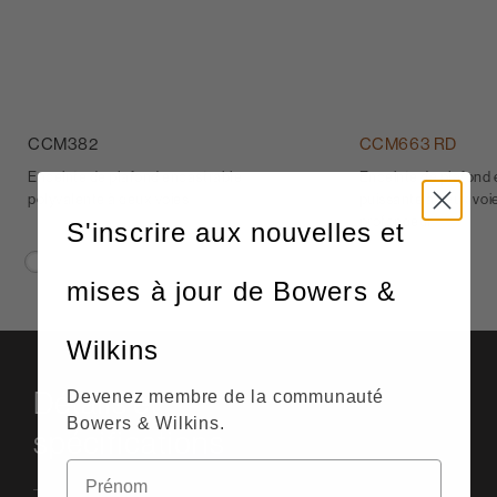
CCM382
CCM663 RD
Enceinte de plafond encastrable
Enceinte de plafond
polyvalente à deux voies
puissante à deux voie
profondeur
S'inscrire aux nouvelles et
mises à jour de Bowers &
Wilkins
Détails et
Devenez membre de la communauté
Bowers & Wilkins.
spécifications