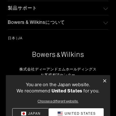
製品サポート
Bowers & Wilkinsについて
日本
|
JA
株式会社ディーアンドエムホールディングス
お客様相談センター
TEL:0570-666-112
You are on the Japan website.
または
We recommend
United States
for you.
050-3388-6801
月曜日～金曜日 （祝祭日、弊社休日を除く）10:00～18:00
Choose a different website.
販売店を探す
JAPAN
UNITED STATES