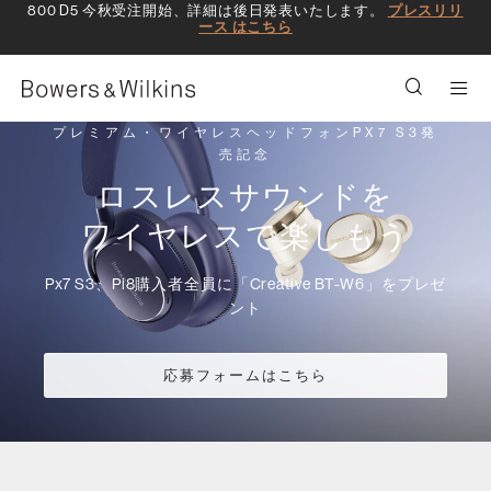
800 D5 今秋受注開始、詳細は後日発表いたします。
プレスリリ
ース はこちら
Men
プレミアム・ワイヤレスヘッドフォンPX7 S3発
売記念
ロスレスサウンドを
ワイヤレスで楽しもう
Px7 S3、Pi8購入者全員に「Creative BT-W6」をプレゼ
ント
応募フォームはこちら