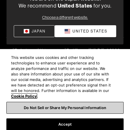
または
We recommend
United States
for you.
050-3388-6801
月曜日～金曜日 （祝祭日、弊社休日を除く）10:00～18:00
Choose a different website.
販売店を探す
JAPAN
UNITED STATES
プライバシーポリシー
コンプライアンス
供給条件
©
2026
Harman International Industries, Incorporated 無断転載を禁
This website uses cookies and other tracking
technologies to enhance user experience and to
じます。
analyze performance and traffic on our website. We
also share information about your use of our site with
our social media, advertising and analytics partners. If
we have detected an opt-out preference signal then it
will be honored. Further information is available in our
Cookie Policy
.
Do Not Sell or Share My Personal Information
Accept