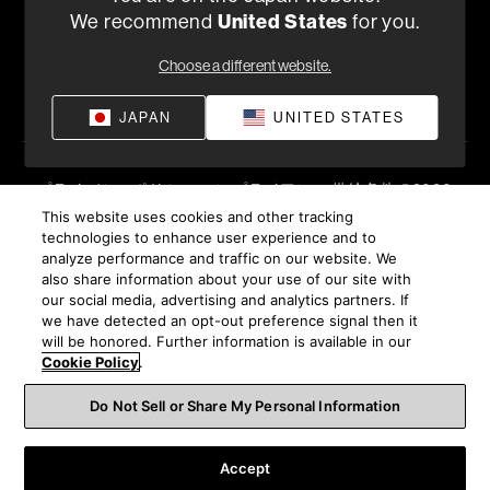
または
We recommend
United States
for you.
050-3388-6801
月曜日～金曜日 （祝祭日、弊社休日を除く）10:00～18:00
Choose a different website.
販売店を探す
JAPAN
UNITED STATES
プライバシーポリシー
コンプライアンス
供給条件
©
2026
Harman International Industries, Incorporated 無断転載を禁
This website uses cookies and other tracking
technologies to enhance user experience and to
じます。
analyze performance and traffic on our website. We
also share information about your use of our site with
our social media, advertising and analytics partners. If
we have detected an opt-out preference signal then it
will be honored. Further information is available in our
Cookie Policy
.
Do Not Sell or Share My Personal Information
Accept