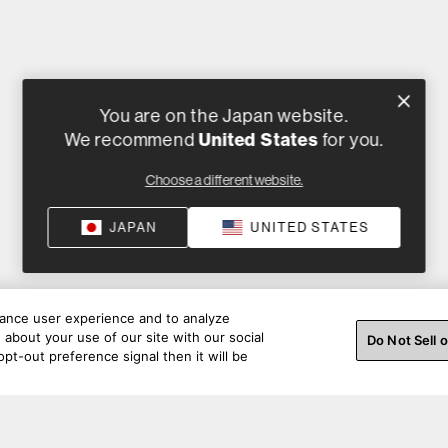
You are on the Japan website.
We recommend
United States
for you.
Choose a different website.
JAPAN
UNITED STATES
hance user experience and to analyze
about your use of our site with our social
Do Not Sell 
pt-out preference signal then it will be
さい。ソーシャル メディアで私たちとつながりまし