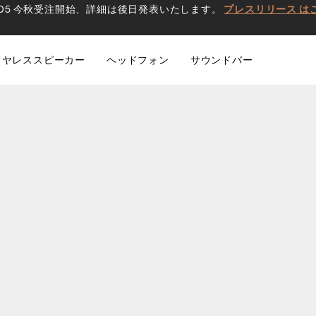
0 D5 今秋受注開始、詳細は後日発表いたします。
プレスリリース は
イヤレススピーカー
ヘッドフォン
サウンドバー