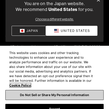
You are on the Japan website.
または
We recommend
United States
for you.
050-3388-6801
月曜日～金曜日 （祝祭日、弊社休日を除く）10:00～18:00
Choose a different website.
販売店を探す
JAPAN
UNITED STATES
プライバシーポリシー
コンプライアンス
供給条件
©
2026
Harman International Industries, Incorporated 無断転載を禁
This website uses cookies and other tracking
technologies to enhance user experience and to
じます。
analyze performance and traffic on our website. We
also share information about your use of our site with
our social media, advertising and analytics partners. If
we have detected an opt-out preference signal then it
will be honored. Further information is available in our
Cookie Policy
.
Do Not Sell or Share My Personal Information
Accept