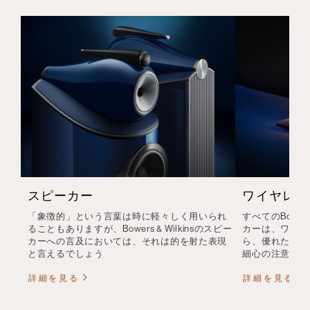
スピーカー
ワイヤレス
「象徴的」という言葉は時に軽々しく用いられ
すべてのBower
ることもありますが、Bowers & Wilkinsのスピー
カーは、ワイヤ
カーへの言及においては、それは的を射た表現
ら、優れたHi-
と言えるでしょう
細心の注意を払
詳細を見る
詳細を見る