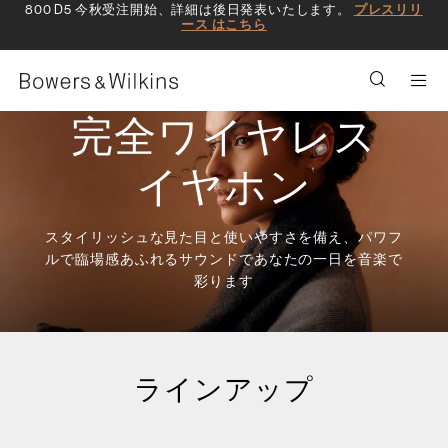
800 D5 今秋受注開始、詳細は後日発表いたします。
プレスリリ
ース はこちら
Men
完全ワイヤレス
イヤホン
スタイリッシュな見た目と使いやすさを備え、パワフ
ルで臨場感あふれるサウンドであなたの一日を音楽で
彩ります
ラインアップ