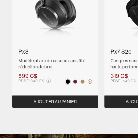
Px8
Px7 S2e
Modèle phare de casque sans fil à
Casques sans f
réduction de bruit
haute perfor
599 C$
319 C$
Prix soldé de
Prix sol
PDSF:
949 C$
PDSF:
549 C$
AJOUTER AU PANIER
AJOU