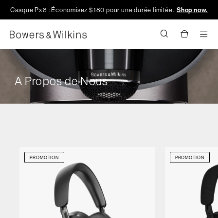
Casque Px8 : Économisez $180 pour une durée limitée.
Shop now.
Men
A Propos de Nous
PROMOTION
PROMOTION