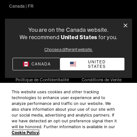
Canada
|
FR
You are on the Canada website.
5541 Fermi Court Carlsbad, CA 92008
We recommend
United States
for you.
1-800-370-3740
Choose a different website.
Trouver un Revendeur
UNITED
CANADA
STATES
Politique de Confidentialité
Conditions de Vente
©
2026
Harman International Industries, Incorporated. All
This website uses cookies and other tracking
rights reserved.
technologies to enhance user experience and to
analyze performance and traffic on our website. We
also share information about your use of our site with
our social media, advertising and analytics partners. If
we have detected an opt-out preference signal then it
will be honored. Further information is available in our
Cookie Policy
.