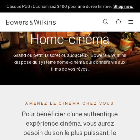
Casque Px8 : Économisez $180 pour une durée limitée.
Shop now.
Men
Home-cinéma
Grand ou petit. Discret ou audacieux. Bowers & Wilkins
dispose du système home-cinéma qui donnera vie aux
films de vos rêves.
AMENEZ LE CINÉMA CHEZ VOUS
Pour bénéficier d'une authentique
expérience cinéma, vous aurez
besoin du son le plus puissant, le