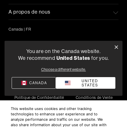
A propos de nous
Canada
|
FR
You are on the Canada website.
5541 Fermi Court Carlsbad, CA 92008
United States
We recommend
for you.
1-800-370-3740
Choose a different website.
Trouver un Revendeur
UNITED
CANADA
STATES
Politique de Confidentialité
Conditions de Vente
©
2026
Harman International Industries, Incorporated. All
This website uses cookies and other tracking
rights reserved.
technologies to enhance user experience and to
analyze performance and traffic on our website. We
also share information about your use of our site with