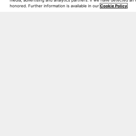
media, advertising and analytics partners. If we have detected an o
honored. Further information is available in our
Cookie Policy
.
Détails et
spécifications