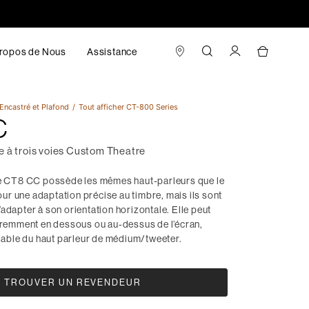
ropos de Nous
Assistance
Encastré et Plafond
Tout afficher
CT-800 Series
C
e à trois voies Custom Theatre
le CT8 CC possède les mêmes haut-parleurs que le
r une adaptation précise au timbre, mais ils sont
adapter à son orientation horizontale. Elle peut
féremment en dessous ou au-dessus de l’écran,
glable du haut parleur de médium/tweeter.
TROUVER UN REVENDEUR