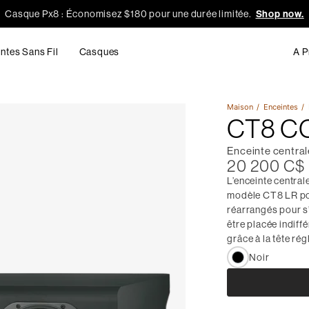
Casque Px8 : Économisez $180 pour une durée limitée.
Shop now.
ntes Sans Fil
Casques
A P
Maison
Enceintes
CT8 C
Enceinte central
20 200 C$
L’enceinte centra
modèle CT8 LR pou
réarrangés pour s’
être placée indif
grâce à la tête ré
Noir