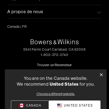
A propos de nous
Canada
|
FR
5541 Fermi Court Carlsbad, CA 92008
1-800-370-3740
Trouver un Revendeur
You are on the Canada website.
We recommend
United States
for you.
Politique de Confidentialité
Conditions de Vente
©
2026
Harman International Industries, Incorporated. All
Choose a different website.
rights reserved.
CANADA
UNITED STATES