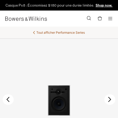
Casque Px8 : Économisez $180 pour une durée limitée.
Shop now.
Men
Tout afficher
Performance Series
Précédent
Sui