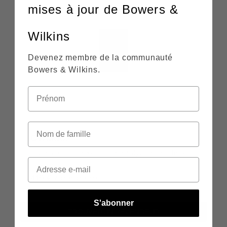
mises à jour de Bowers &
Wilkins
Devenez membre de la communauté
Bowers & Wilkins.
CWM362
Enceinte murale encastrable polyvalente à deux
voies
419 € / par paire
S'abonner
TROUVER UN REVENDEUR