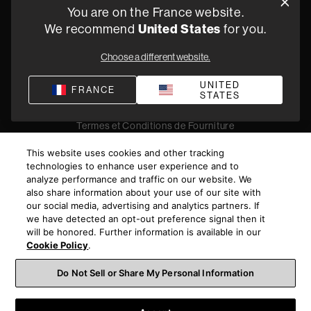
Oude Stadsgracht 1, 5611DD Eindhoven, NL
You are on the France website.
+33 (1) 89 54 63 64
United States
We recommend
for you.
Trouvez un Revendeur
Choose a different website.
UNITED
FRANCE
STATES
Politique de confidentialité
Conditions de vente
Compliance
Termes et Conditions de Fourniture
©
2026
Harman International Industries, Incorporated. All
This website uses cookies and other tracking
rights reserved.
technologies to enhance user experience and to
analyze performance and traffic on our website. We
also share information about your use of our site with
our social media, advertising and analytics partners. If
we have detected an opt-out preference signal then it
will be honored. Further information is available in our
Cookie Policy
.
Do Not Sell or Share My Personal Information