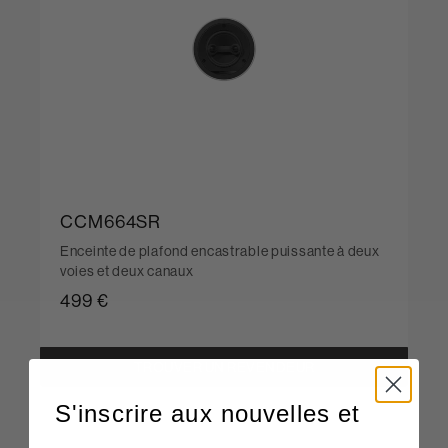
CCM664SR
Enceinte de plafond encastrable puissante à deux
voies et deux canaux
499 €
TROUVER UN REVENDEUR
S'inscrire aux nouvelles et