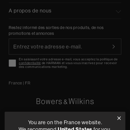
A propos de nous
Restez informé des sorties de nos produits, de nos
promotions et annonces
En saisissant votre adresse e-mail, vous acceptez la politique de
confidentialité
de HARMAN et vous vous inscrivez pour recevoir
des communications marketing.
France
|
FR
Oude Stadsgracht 1, 5611DD Eindhoven, NL
You are on the France website.
+33 (1) 89 54 63 64
We recommend
United States
for you.