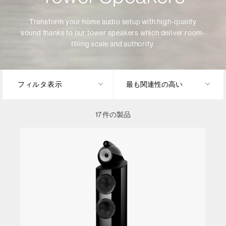
Transform your home audio setup with high-quality
sound thanks to our tower speakers which deliver room-
filling scale and authority.
フィルタ表示
17 件の製品