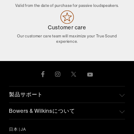
Valid from the date of purchase for passive loudspeakers.
Customer care
Our customer care team will maximize your True Sound
experience.
製品サポート
Bowers & Wilkinsについて
日本
|
JA