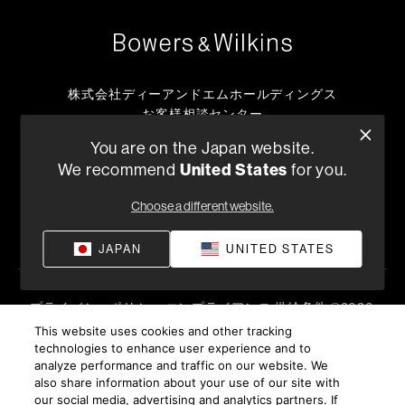
株式会社ディーアンドエムホールディングス
お客様相談センター
TEL:0570-666-112
You are on the Japan website.
または
United States
We recommend
for you.
050-3388-6801
月曜日～金曜日 （祝祭日、弊社休日を除く）10:00～18:00
Choose a different website.
販売店を探す
JAPAN
UNITED STATES
プライバシーポリシー
コンプライアンス
供給条件
©
2026
Harman International Industries, Incorporated 無断転載を禁
This website uses cookies and other tracking
technologies to enhance user experience and to
じます。
analyze performance and traffic on our website. We
also share information about your use of our site with
our social media, advertising and analytics partners. If