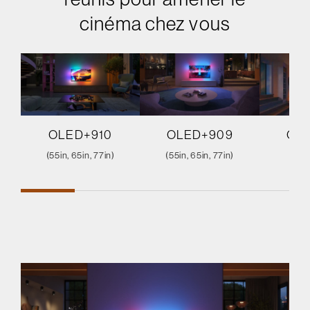
cinéma chez vous
OLED+910
OLED+909
OL
(55in, 65in, 77in)
(55in, 65in, 77in)
(65