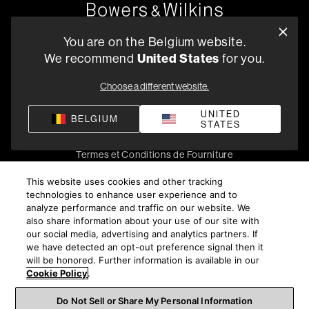
Oude Stadsgracht 1, 5611DD Eindhoven, NL
You are on the Belgium website.
+33 (1) 89 54 63 64
We recommend
United States
for you.
Trouvez un Revendeur
Choose a different website.
UNITED
BELGIUM
STATES
Politique de confidentialité
Conditions de vente
Compliance
Termes et Conditions de Fourniture
©
2026
Harman International Industries, Incorporated. All
This website uses cookies and other tracking
rights reserved.
technologies to enhance user experience and to
analyze performance and traffic on our website. We
also share information about your use of our site with
our social media, advertising and analytics partners. If
we have detected an opt-out preference signal then it
will be honored. Further information is available in our
Cookie Policy
.
Do Not Sell or Share My Personal Information