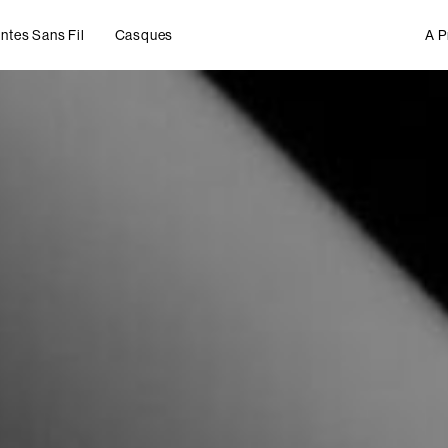
ntes Sans Fil
Casques
A P