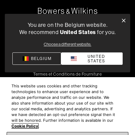
Oude Stadsgracht 1, 5611DD Eindhoven, NL
You are on the Belgium website.
+33 (1) 89 54 63 64
We recommend
United States
for you.
Trouvez un Revendeur
Choose a different website.
UNITED
BELGIUM
STATES
Politique de confidentialité
Conditions de vente
Compliance
Termes et Conditions de Fourniture
©
2026
Harman International Industries, Incorporated. All
This website uses cookies and other tracking
rights reserved.
technologies to enhance user experience and to
analyze performance and traffic on our website. We
also share information about your use of our site with
our social media, advertising and analytics partners. If
we have detected an opt-out preference signal then it
will be honored. Further information is available in our
Cookie Policy
.