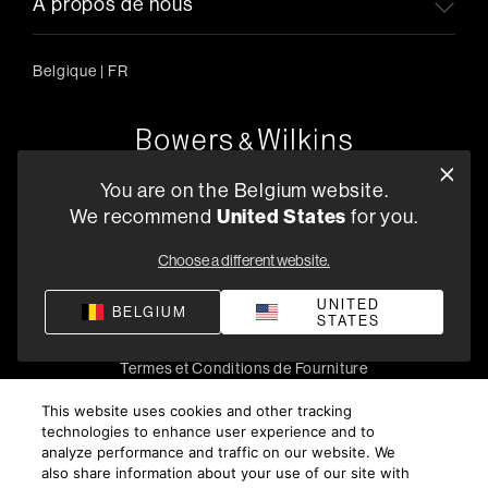
A propos de nous
Belgique
|
FR
Oude Stadsgracht 1, 5611DD Eindhoven, NL
You are on the Belgium website.
+33 (1) 89 54 63 64
We recommend
United States
for you.
Trouvez un Revendeur
Choose a different website.
UNITED
BELGIUM
STATES
Politique de confidentialité
Conditions de vente
Compliance
Termes et Conditions de Fourniture
©
2026
Harman International Industries, Incorporated. All
This website uses cookies and other tracking
rights reserved.
technologies to enhance user experience and to
analyze performance and traffic on our website. We
also share information about your use of our site with