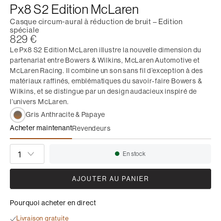
Px8 S2 Edition McLaren
Casque circum-aural à réduction de bruit – Edition
spéciale
829 €
Le Px8 S2 Edition McLaren illustre la nouvelle dimension du
partenariat entre Bowers & Wilkins, McLaren Automotive et
McLaren Racing. Il combine un son sans fil d’exception à des
matériaux raffinés, emblématiques du savoir-faire Bowers &
Wilkins, et se distingue par un design audacieux inspiré de
l’univers McLaren.
Gris Anthracite & Papaye
Acheter maintenant
Revendeurs
Px8 S2 Edition McLaren
QUANTITÉ
En stock
Disponibilité:
AJOUTER AU PANIER
Pourquoi acheter en direct
Livraison gratuite