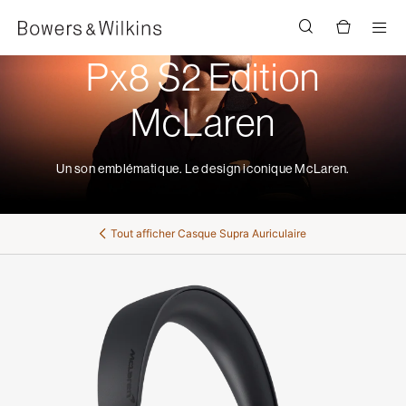
Men
Px8 S2 Edition
McLaren
Un son emblématique. Le design iconique McLaren.
Tout afficher
Casque Supra Auriculaire