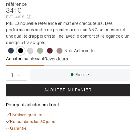
référence
341 €
PVC:
419 €
Pi8. La nouvelle référence en matière d'écouteurs. Des
performances audio de premier ordre, un ANC sur mesure et
une qualité d'appel cristalline, avec le confort et l'élégance d'un
design ultra soigné.
Noir Anthracite
Acheter maintenant
Revendeurs
Pi8
QUANTITÉ
En stock
Disponibilité:
AJOUTER AU PANIER
Pourquoi acheter en direct
Livraison gratuite
Retour dans les 30 jours
Garantie