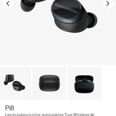
Précédent
Sui
Pi8
Les écouteurs intra-auriculaires True Wireless de