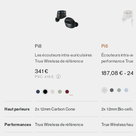
Pi8
Pi6
Les écouteurs intra-auriculaires
Écouteurs intra-aur
True Wireless de référence
performance True 
341 €
187,08 €
-
24
PVC:
419 €
...
2x 12mm Bio-cellul
Haut parleurs
2x 12mm Carbon Cone
True Wireless hau
Performances
True Wireless de référence