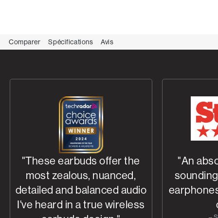
Comparer
Spécifications
Avis
"These earbuds offer the
"An abso
most zealous, nuanced,
sounding 
detailed and balanced audio
earphones 
I've heard in a true wireless
– S