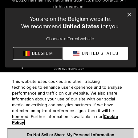
©
2026
Harman International Industries, Incorporated. All
rights reserved.
You are on the Belgium website.
We recommend
United States
for you.
Choose a different website.
BELGIUM
UNITED STATES
This website uses cookies and other tracking
technologies to enhance user experience and to analyze
performance and traffic on our website. We also share
information about your use of our site with our social
media, advertising and analytics partners. If we have
detected an opt-out preference signal then it will be
honored. Further information is available in our
Cookie
Policy
.
Do Not Sell or Share My Personal Information