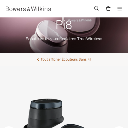
Men
Pi8
Écouteurs intra-auriculaires True Wireless
Tout afficher
Écouteurs Sans Fil