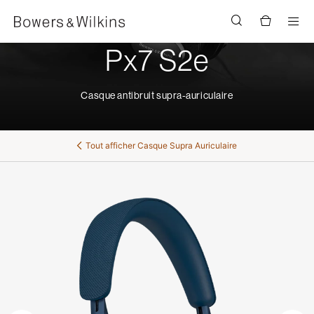
Men
Px7 S2e
Casque antibruit supra-auriculaire
Tout afficher
Casque Supra Auriculaire