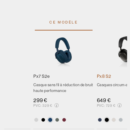
CE MODÈLE
Px7 S2e
Px8 S2
Casque sans fil à réduction de bruit
Casques circum-aur
haute performance
299 €
649 €
PVC:
329 €
PVC:
729 €