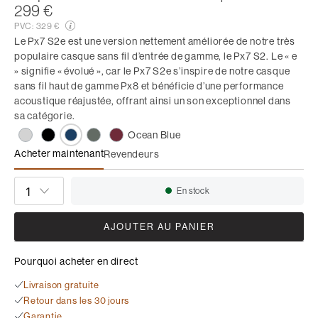
299 €
PVC:
329 €
Le Px7 S2e est une version nettement améliorée de notre très
populaire casque sans fil d’entrée de gamme, le Px7 S2. Le « e
» signifie « évolué », car le Px7 S2e s’inspire de notre casque
sans fil haut de gamme Px8 et bénéficie d’une performance
acoustique réajustée, offrant ainsi un son exceptionnel dans
sa catégorie.
Ocean Blue
Acheter maintenant
Revendeurs
Px7 S2e
QUANTITÉ
En stock
Disponibilité:
AJOUTER AU PANIER
Pourquoi acheter en direct
Livraison gratuite
Retour dans les 30 jours
Garantie