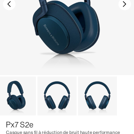
Précédent
Sui
Px7 S2e
Casque sans fil à réduction de bruit haute performance