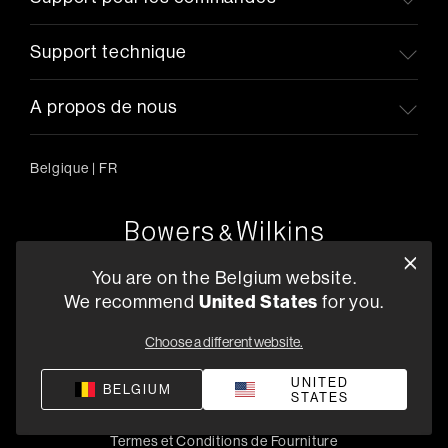
Support technique
A propos de nous
Belgique
|
FR
Oude Stadsgracht 1, 5611DD Eindhoven, NL
You are on the Belgium website.
+33 (1) 89 54 63 64
We recommend
United States
for you.
Trouvez un Revendeur
Choose a different website.
UNITED
BELGIUM
STATES
Politique de confidentialité
Conditions de vente
Compliance
Termes et Conditions de Fourniture