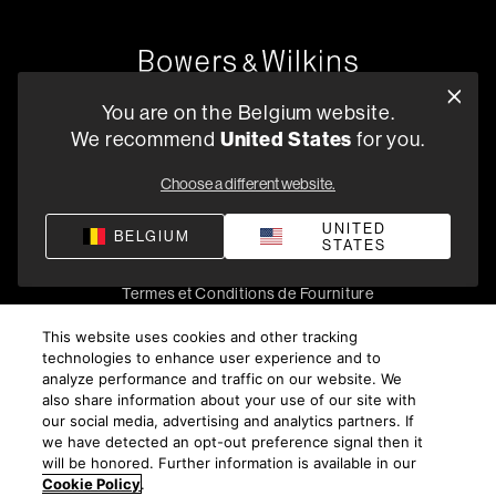
Oude Stadsgracht 1, 5611DD Eindhoven, NL
You are on the Belgium website.
+33 (1) 89 54 63 64
We recommend
United States
for you.
Trouvez un Revendeur
Choose a different website.
UNITED
BELGIUM
STATES
Politique de confidentialité
Conditions de vente
Compliance
Termes et Conditions de Fourniture
©
2026
Harman International Industries, Incorporated. All
This website uses cookies and other tracking
rights reserved.
technologies to enhance user experience and to
analyze performance and traffic on our website. We
also share information about your use of our site with
our social media, advertising and analytics partners. If
we have detected an opt-out preference signal then it
will be honored. Further information is available in our
Cookie Policy
.