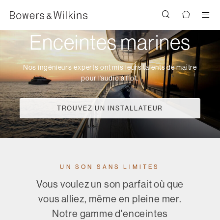
Men
Enceintes marines
Nos ingénieurs experts ont mis leurs talents de maître
pour l’audio à flot.
TROUVEZ UN INSTALLATEUR
UN SON SANS LIMITES
Vous voulez un son parfait où que
vous alliez, même en pleine mer.
Notre gamme d'enceintes