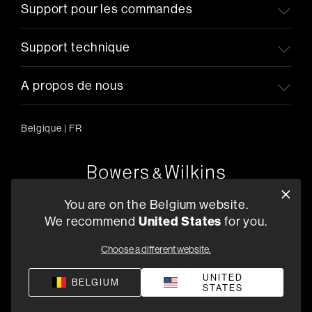
Support pour les commandes
Support technique
A propos de nous
Belgique
|
FR
Oude Stadsgracht 1, 5611DD Eindhoven, NL
You are on the Belgium website.
+33 (1) 89 54 63 64
We recommend
United States
for you.
Trouvez un Revendeur
Choose a different website.
UNITED
BELGIUM
STATES
Politique de confidentialité
Conditions de vente
Compliance